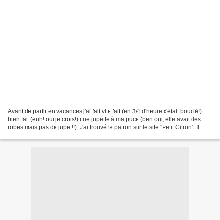
Avant de partir en vacances j'ai fait vite fait (en 3/4 d'heure c'était bouclé!)
bien fait (euh! oui je crois!) une jupette à ma puce (ben oui, elle avait des
robes mais pas de jupe !!). J'ai trouvé le patron sur le site "Petit Citron". Il
s'agit du modèle...