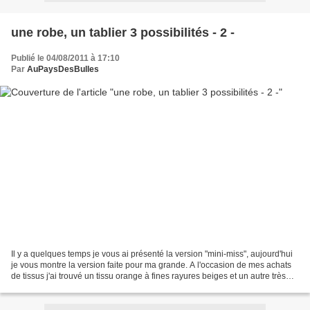
une robe, un tablier 3 possibilités - 2 -
Publié le 04/08/2011 à 17:10
Par
AuPaysDesBulles
Il y a quelques temps je vous ai présenté la version "mini-miss", aujourd'hui
je vous montre la version faite pour ma grande. A l'occasion de mes achats
de tissus j'ai trouvé un tissu orange à fines rayures beiges et un autre très
léger fleuri dans les...