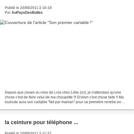
Publié le 24/08/2011 à 16:18
Par
AuPaysDesBulles
Depuis que j'avais vu celui de Lola chez Lélie (ici), je n'attendais qu'une
chose c'est de faire celui de ma choupette !!! Et bien c'est chose faite !! Ma
louloute aura son cartable "fait par maman" pour sa première rentrée en
septembre. Pas de rose pour...
la ceinture pour téléphone ...
Publié le 20/08/2011 à 11:27