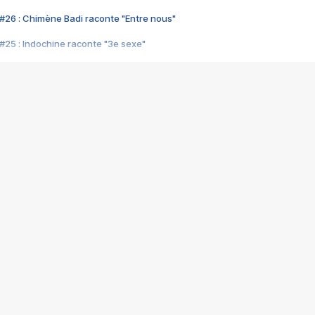
#26 : Chimène Badi raconte "Entre nous"
#25 : Indochine raconte "3e sexe"
#24 : Zaho raconte "C'est chelou"
#23 : Patrick Bruel raconte "Au café des délices"
#22 : Kyo raconte "Le chemin"
#21 : Nolwenn Leroy raconte "Cassé"
#20 : Patrick Hernandez raconte "Born to be alive"
#19 : Lorie raconte "Près de moi"
#18 : Michael Jones raconte "A nos actes manqués" (avec Jean-Jacque
#17 : Khaled raconte "Aïcha"
#16 : Corneille raconte "Parce qu'on vient de loin"
#15 : Indochine raconte "L'aventurier"