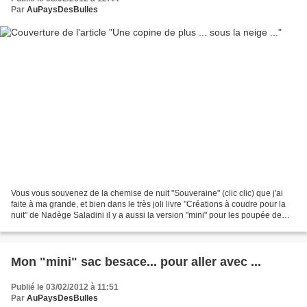
Par
AuPaysDesBulles
Vous vous souvenez de la chemise de nuit "Souveraine" (clic clic) que j'ai
faite à ma grande, et bien dans le très joli livre "Créations à coudre pour la
nuit" de Nadège Saladini il y a aussi la version "mini" pour les poupée de
nos princesses !!! J'avais...
Mon "mini" sac besace... pour aller avec ...
Publié le 03/02/2012 à 11:51
Par
AuPaysDesBulles