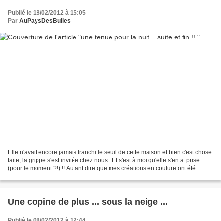
Publié le 18/02/2012 à 15:05
Par
AuPaysDesBulles
Elle n'avait encore jamais franchi le seuil de cette maison et bien c'est chose
faite, la grippe s'est invitée chez nous ! Et s'est à moi qu'elle s'en ai prise
(pour le moment ?!) !! Autant dire que mes créations en couture ont été
nulles cette semaine...
Une copine de plus ... sous la neige ...
Publié le 08/02/2012 à 12:44