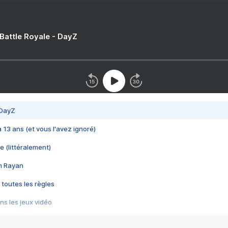
 Battle Royale - DayZ
 DayZ
 a 13 ans (et vous l'avez ignoré)
e (littéralement)
im Rayan
 toutes les règles
s les jeux vidéo
us choquant de Rockstar ? - Le scandale BULLY