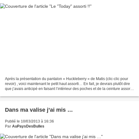
Après la présentation du pantalon « Huckleberry » de Matis (clic-clic pour
revoir) , voici maintenant le petit haut assorti… En fait, je devrais plutôt dire
que j’avais anticipé en faisant l’intérieur des poches et de la ceinture assortis
au tee-shirt....
Dans ma valise j’ai mis …
Publié le 10/03/2013 à 16:36
Par
AuPaysDesBulles