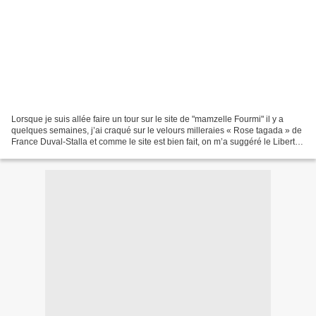
Lorsque je suis allée faire un tour sur le site de "mamzelle Fourmi" il y a
quelques semaines, j’ai craqué sur le velours milleraies « Rose tagada » de
France Duval-Stalla et comme le site est bien fait, on m’a suggéré le Liberty
Lesley’s multicolore...