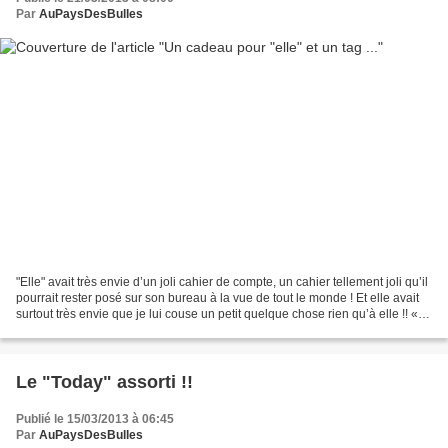
Par
AuPaysDesBulles
"Elle" avait très envie d’un joli cahier de compte, un cahier tellement joli qu’il
pourrait rester posé sur son bureau à la vue de tout le monde ! Et elle avait
surtout très envie que je lui couse un petit quelque chose rien qu’à elle !! «
Elle », c’est...
Le "Today" assorti !!
Publié le 15/03/2013 à 06:45
Par
AuPaysDesBulles