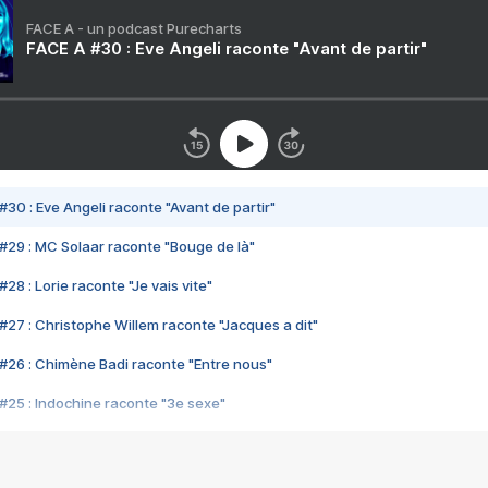
FACE A - un podcast Purecharts
FACE A #30 : Eve Angeli raconte "Avant de partir"
#30 : Eve Angeli raconte "Avant de partir"
#29 : MC Solaar raconte "Bouge de là"
28 : Lorie raconte "Je vais vite"
#27 : Christophe Willem raconte "Jacques a dit"
#26 : Chimène Badi raconte "Entre nous"
#25 : Indochine raconte "3e sexe"
#24 : Zaho raconte "C'est chelou"
#23 : Patrick Bruel raconte "Au café des délices"