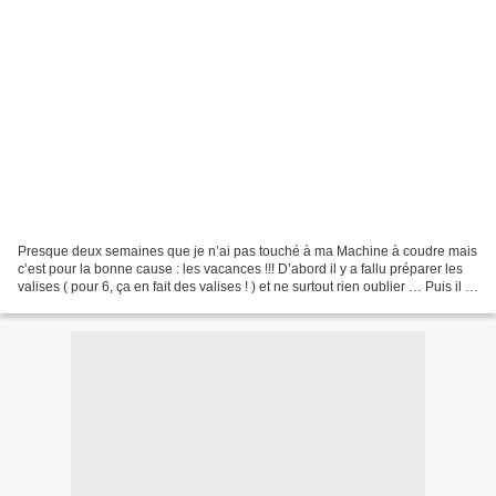
Presque deux semaines que je n’ai pas touché à ma Machine à coudre mais
c’est pour la bonne cause : les vacances !!! D’abord il y a fallu préparer les
valises ( pour 6, ça en fait des valises ! ) et ne surtout rien oublier … Puis il y
a eu les vacances...