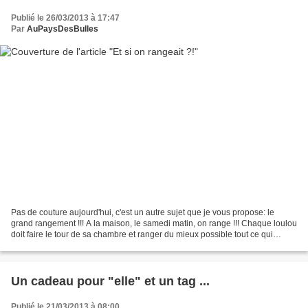
Publié le 26/03/2013 à 17:47
Par
AuPaysDesBulles
Pas de couture aujourd'hui, c'est un autre sujet que je vous propose: le
grand rangement !!! A la maison, le samedi matin, on range !!! Chaque loulou
doit faire le tour de sa chambre et ranger du mieux possible tout ce qui
traîne. Je ne suis pas derrière...
Un cadeau pour "elle" et un tag ...
Publié le 21/03/2013 à 08:00