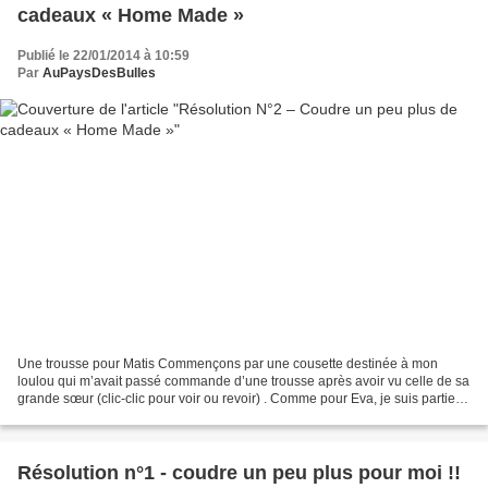
cadeaux « Home Made »
Publié le 22/01/2014 à 10:59
Par
AuPaysDesBulles
Une trousse pour Matis Commençons par une cousette destinée à mon
loulou qui m’avait passé commande d’une trousse après avoir vu celle de sa
grande sœur (clic-clic pour voir ou revoir) . Comme pour Eva, je suis partie
du modèle de la trousse "Valentin"...
Résolution n°1 - coudre un peu plus pour moi !!