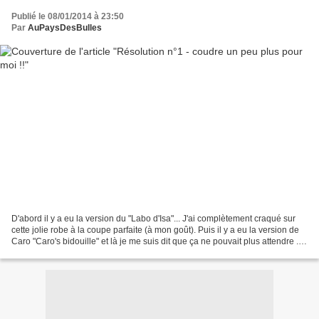
Publié le 08/01/2014 à 23:50
Par
AuPaysDesBulles
D'abord il y a eu la version du "Labo d'Isa"... J'ai complètement craqué sur
cette jolie robe à la coupe parfaite (à mon goût). Puis il y a eu la version de
Caro "Caro's bidouille" et là je me suis dit que ça ne pouvait plus attendre ...
Il fallait absolument...