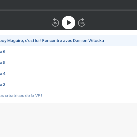
bey Maguire, c'est lui ! Rencontre avec Damien Witecka
e 6
e 5
e 4
e 3
s créatrices de la VF !
e 2
e 1
e Mektoub My Love arrive enfin ! Rencontre avec Shaïn Boumedine et Sal