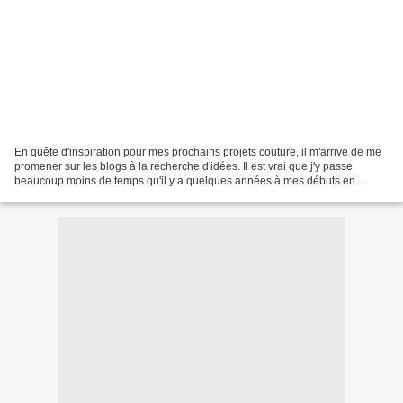
En quête d'inspiration pour mes prochains projets couture, il m'arrive de me
promener sur les blogs à la recherche d'idées. Il est vrai que j'y passe
beaucoup moins de temps qu'il y a quelques années à mes débuts en
couture mais j'aime encore m'y balader....