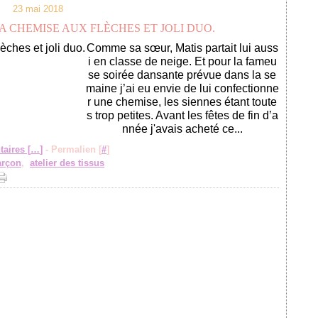
23 mai 2018
LA CHEMISE AUX FLÈCHES ET JOLI DUO.
Comme sa sœur, Matis partait lui auss
i en classe de neige. Et pour la fameu
se soirée dansante prévue dans la se
maine j’ai eu envie de lui confectionne
r une chemise, les siennes étant toute
s trop petites. Avant les fêtes de fin d’a
nnée j'avais acheté ce...
aires [
…
]
- Permalien [
#
]
arçon
,
atelier des tissus