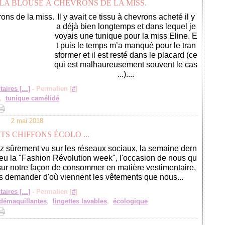
- LA BLOUSE À CHEVRONS DE LA MISS.
Il y avait ce tissu à chevrons acheté il y
a déjà bien longtemps et dans lequel je
voyais une tunique pour la miss Eline. E
t puis le temps m’a manqué pour le tran
sformer et il est resté dans le placard (ce
qui est malhaureusement souvent le cas
...)....
aires [
…
]
- Permalien [
#
]
,
tunique camélidé
2 mai 2018
TS CHIFFONS ÉCOLO ...
ez sûrement vu sur les réseaux sociaux, la semaine dern
lieu la "Fashion Révolution week", l'occasion de nous qu
sur notre façon de consommer en matière vestimentaire,
s demander d'où viennent les vêtements que nous...
aires [
…
]
- Permalien [
#
]
 démaquillantes
,
lingettes lavables
,
écologique