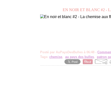
EN NOIR ET BLANC #2 - 
Posté par AuPaysDesBulles à 06:48 -
Comment
Tags:
chemise
,
au pays des bulles
,
patron g