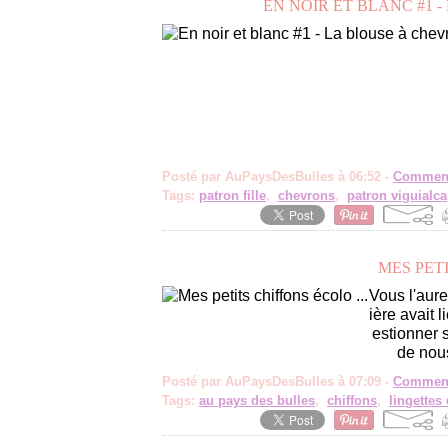
EN NOIR ET BLANC #1 
Posté par AuPaysDesBulles à 06:52 -
Comment
Tags:
patron fille
,
chevrons
,
patron viguialca
MES PETI
Vous l'aur
ière avait 
estionner 
de nou
Posté par AuPaysDesBulles à 07:09 -
Comment
Tags:
au pays des bulles
,
chiffons
,
lingettes