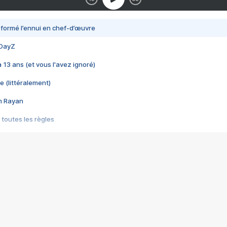
nsformé l’ennui en chef-d’œuvre
 DayZ
 a 13 ans (et vous l'avez ignoré)
e (littéralement)
im Rayan
 toutes les règles
s les jeux vidéo
us choquant de Rockstar ? - Le scandale BULLY
e plus moche de Steam
du RÊVE tourne au CAUCHEMAR
pendant 8 heures