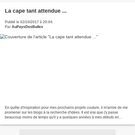
La cape tant attendue ...
Publié le 02/10/2017 à 20:04
Par
AuPaysDesBulles
En quête d'inspiration pour mes prochains projets couture, il m'arrive de me
promener sur les blogs à la recherche d'idées. Il est vrai que j'y passe
beaucoup moins de temps qu'il y a quelques années à mes débuts en
couture mais j'aime encore m'y balader....