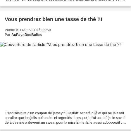
même veste que...
Vous prendrez bien une tasse de thé ?!
Publié le 14/03/2018 à 06:50
Par
AuPaysDesBulles
C'est l'histoire d'un coupon de jersey "Lillestoff" acheté plié et qui ne laissait
paraitre que les jolis pois noirs et argentés. Lorsque je l'ai acheté je le savais
déjà destiné à devenir un sweat pour la miss Eline. Elle aussi adoooorait ces
jolis pois...