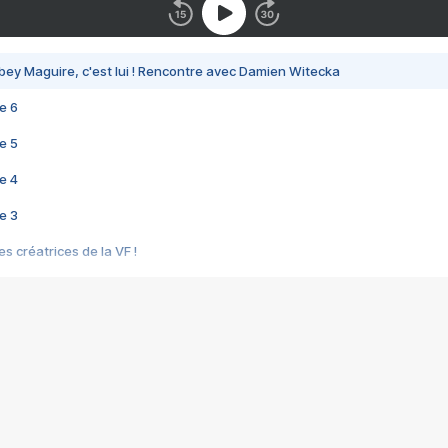
bey Maguire, c'est lui ! Rencontre avec Damien Witecka
e 6
e 5
e 4
e 3
s créatrices de la VF !
e 2
e 1
e Mektoub My Love arrive enfin ! Rencontre avec Shaïn Boumedine et Sal
i : après Toni en famille
elle réalise le bouleversant Dites lui que je l'aime