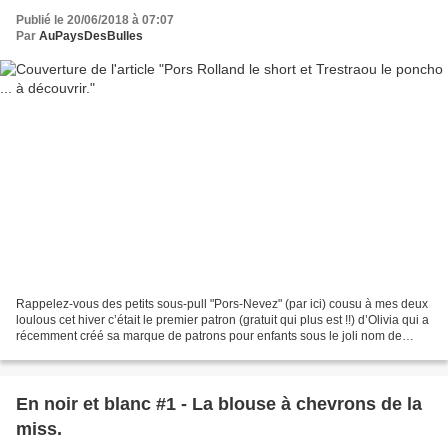
Publié le 20/06/2018 à 07:07
Par
AuPaysDesBulles
Rappelez-vous des petits sous-pull "Pors-Nevez" (par ici) cousu à mes deux
loulous cet hiver c’était le premier patron (gratuit qui plus est !!) d’Olivia qui a
récemment créé sa marque de patrons pour enfants sous le joli nom de
"Joues à bisous" . Aujourd’hui...
En noir et blanc #1 - La blouse à chevrons de la
miss.