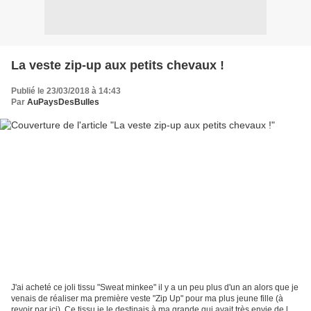
La veste zip-up aux petits chevaux !
Publié le 23/03/2018 à 14:43
Par
AuPaysDesBulles
J'ai acheté ce joli tissu "Sweat minkee" il y a un peu plus d'un an alors que je
venais de réaliser ma première veste "Zip Up" pour ma plus jeune fille (à
revoir par ici). Ce tissu je le destinais à ma grande qui avait très envie de la