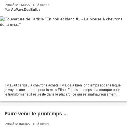
Publié le 16/05/2018 à 06:52
Par
AuPaysDesBulles
Il y avait ce tissu à chevrons acheté il y a déjà bien longtemps et dans lequel
je voyais une tunique pour la miss Eline. Et puis le temps m’a manqué pour
le transformer et il est resté dans le placard (ce qui est malhaureusement
souvent le cas ...)....
Faire venir le printemps ...
Publié le 04/04/2018 à 08:09