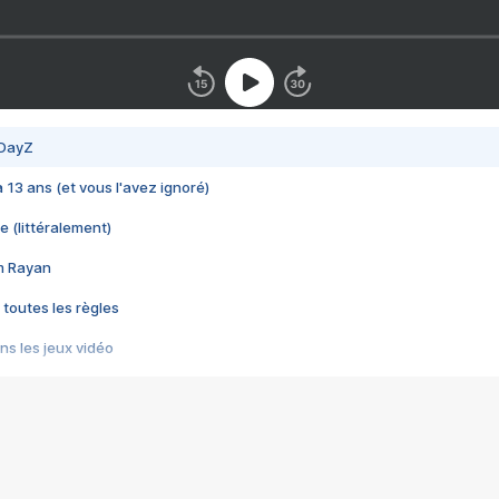
 DayZ
 a 13 ans (et vous l'avez ignoré)
e (littéralement)
im Rayan
 toutes les règles
s les jeux vidéo
us choquant de Rockstar ? - Le scandale BULLY
e plus moche de Steam
du RÊVE tourne au CAUCHEMAR