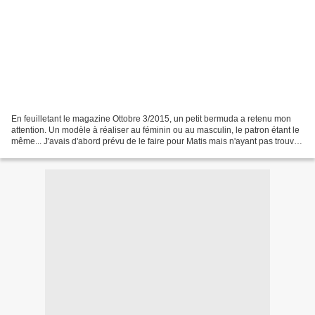
En feuilletant le magazine Ottobre 3/2015, un petit bermuda a retenu mon
attention. Un modèle à réaliser au féminin ou au masculin, le patron étant le
même... J'avais d'abord prévu de le faire pour Matis mais n'ayant pas trouvé
de tissu pour lui, c'est...