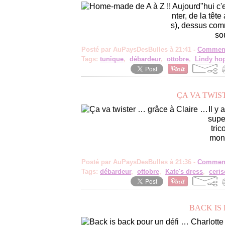
Aujourd"hui c
nter, de la têt
s), dessus com
sou
Posté par AuPaysDesBulles à 21:41 -
Comment
Tags:
tunique
,
débardeur
,
ottobre
,
Lindy ho
ÇA VA TWIS
Il y
super
tric
mon 
Posté par AuPaysDesBulles à 21:36 -
Comment
Tags:
débardeur
,
ottobre
,
Kate's dress
,
ceris
BACK IS
Charlotte 