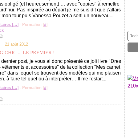
s obligé (et heureusement) … avec "copies" à remettre
rd’hui. Pas inspirée au départ je me suis dit que j’allais
 mon tour puis Vanessa Pouzet a sorti un nouveau...
aires [
…
]
- Permalien [
#
]
ck
21 août 2012
 CHIC ... LE PREMIER !
ernier post, je vous ai donc présenté ce joli livre "Dres
- vêtements et accessoires" de la collection "Mes carnet
re" dans lequel se trouvent des modèles qui me plaisen
en, à faire tel quel ou à interpréter… Il me restait...
aires [
…
]
- Permalien [
#
]