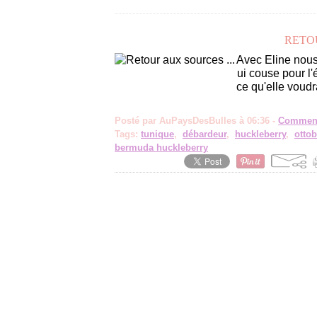
RETOU
Avec Eline nous 
ui couse pour l'
ce qu'elle voudra
Posté par AuPaysDesBulles à 06:36 -
Comment
Tags:
tunique
,
débardeur
,
huckleberry
,
ottob
bermuda huckleberry