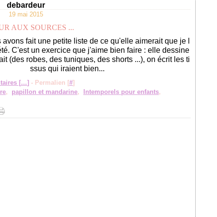
debardeur
19 mai 2015
R AUX SOURCES ...
avons fait une petite liste de ce qu'elle aimerait que je l
été. C'est un exercice que j'aime bien faire : elle dessine
it (des robes, des tuniques, des shorts ...), on écrit les ti
ssus qui iraient bien...
aires [
…
]
- Permalien [
#
]
re
,
papillon et mandarine
,
Intemporels pour enfants
,