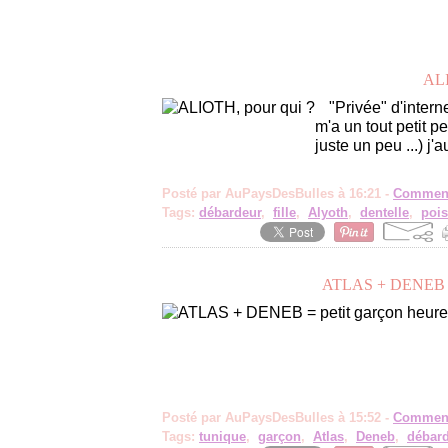
AL
"Privée" d'inter
m'a un tout petit p
juste un peu ...) 
Posté par AuPaysDesBulles à 16:21 -
Comment
Tags:
débardeur
,
fille
,
Alyoth
,
dentelle
,
pois
ATLAS + DENEB 
Posté par AuPaysDesBulles à 15:52 -
Comment
Tags:
tunique
,
garçon
,
Atlas
,
Deneb
,
débar