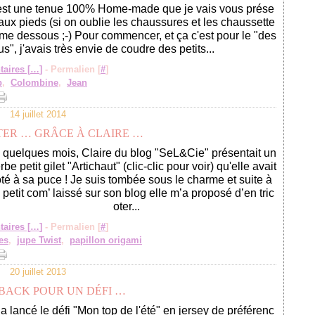
'est une tenue 100% Home-made que je vais vous prése
e aux pieds (si on oublie les chaussures et les chaussette
me dessous ;-) Pour commencer, et ça c'est pour le "des
s", j'avais très envie de coudre des petits...
aires [
…
]
- Permalien [
#
]
p
,
Colombine
,
Jean
14 juillet 2014
TER … GRÂCE À CLAIRE …
 a quelques mois, Claire du blog "SeL&Cie" présentait un
be petit gilet "Artichaut" (clic-clic pour voir) qu'elle avait
oté à sa puce ! Je suis tombée sous le charme et suite à
petit com’ laissé sur son blog elle m’a proposé d’en tric
oter...
aires [
…
]
- Permalien [
#
]
es
,
jupe Twist
,
papillon origami
20 juillet 2013
 BACK POUR UN DÉFI …
a lancé le défi "Mon top de l'été" en jersey de préférenc