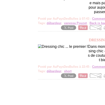
e mais pa
pour aujou
passer
Posté par AuPaysDesBulles à 07:43 -
Comment
Tags:
débardeur
,
vanessa Pouzet
,
Back is ba
DRESSING
Dans mon d
sing chic 
s de coutu
t bi
Posté par AuPaysDesBulles à 22:45 -
Comment
Tags:
débardeur
,
short