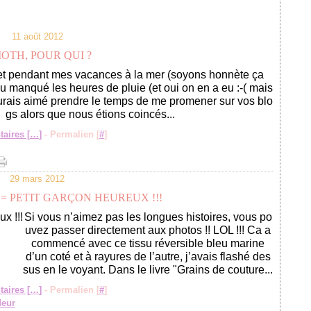
11 août 2012
IOTH, POUR QUI ?
net pendant mes vacances à la mer (soyons honnète ça
eu manqué les heures de pluie (et oui on en a eu :-( mais
j'aurais aimé prendre le temps de me promener sur vos blo
gs alors que nous étions coincés...
aires [
…
]
- Permalien [
#
]
29 mars 2012
= PETIT GARÇON HEUREUX !!!
Si vous n’aimez pas les longues histoires, vous po
uvez passer directement aux photos !! LOL !!! Ca a
commencé avec ce tissu réversible bleu marine
d’un coté et à rayures de l’autre, j’avais flashé des
sus en le voyant. Dans le livre "Grains de couture...
aires [
…
]
- Permalien [
#
]
deur