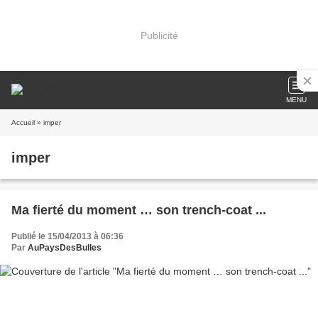
Publicité
MENU
Accueil
» imper
imper
Ma fierté du moment … son trench-coat ...
Publié le 15/04/2013 à 06:36
Par
AuPaysDesBulles