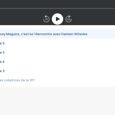
bey Maguire, c'est lui ! Rencontre avec Damien Witecka
e 6
e 5
e 4
e 3
s créatrices de la VF !
e 2
e 1
e Mektoub My Love arrive enfin ! Rencontre avec Shaïn Boumedine et Sal