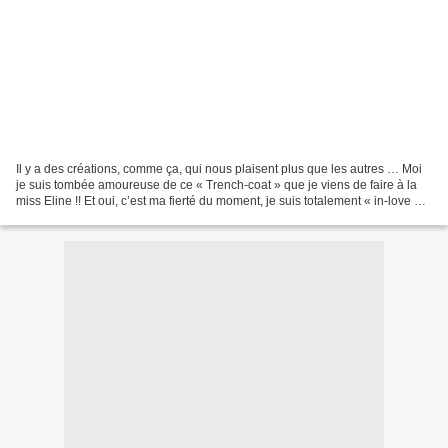
Il y a des créations, comme ça, qui nous plaisent plus que les autres … Moi
je suis tombée amoureuse de ce « Trench-coat » que je viens de faire à la
miss Eline !! Et oui, c’est ma fierté du moment, je suis totalement « in-love » !!
Ma puce n’avait pas...