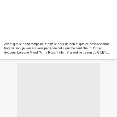
Avant que le beau temps ne s'installe pour de bon et que ce post devienne
hors saison, je voulais vous parler de celui qui me tient chaud, tout en
douceur. Lorsque Maud "Anna Rose Patterns" a sorti le patron du GILET
SAUGE , je suis tombée sous le charme...