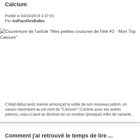
Calcium
Publié le 04/10/2019 à 07:01
Par
AuPaysDesBulles
C'était début août, Ivanne annonçait la sortie de son nouveau patron, un
caraco répondant au joli nom de "Calcium" ! Comme pour ses autres
patrons, celui-ci peut se décliner en un nombre (presque) infini de variantes,
bref, encore de quoi s'amuser !!...
Comment j'ai retrouvé le temps de lire ...