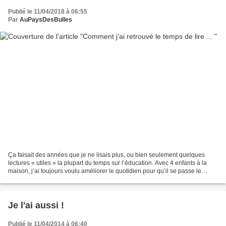
Publié le 11/04/2018 à 06:55
Par
AuPaysDesBulles
Ça faisait des années que je ne lisais plus, ou bien seulement quelques
lectures « utiles » la plupart du temps sur l’éducation. Avec 4 enfants à la
maison, j’ai toujours voulu améliorer le quotidien pour qu’il se passe le
mieux possible et surtout sans...
Je l'ai aussi !
Publié le 11/04/2014 à 06:40