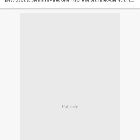
prévu d'y participer mais il y a eu cette "histoire de Jean à recycler" et là j’ai
trouvé l’inspiration … Mais...
Publicité