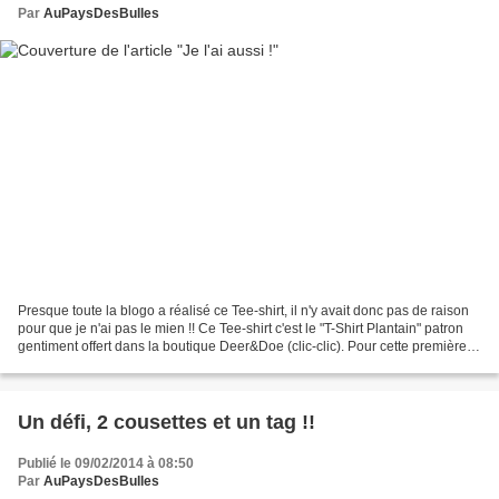
Par
AuPaysDesBulles
Presque toute la blogo a réalisé ce Tee-shirt, il n'y avait donc pas de raison
pour que je n'ai pas le mien !! Ce Tee-shirt c'est le "T-Shirt Plantain" patron
gentiment offert dans la boutique Deer&Doe (clic-clic). Pour cette première
version (parceque...
Un défi, 2 cousettes et un tag !!
Publié le 09/02/2014 à 08:50
Par
AuPaysDesBulles