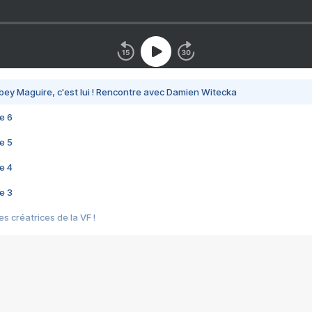
bey Maguire, c'est lui ! Rencontre avec Damien Witecka
e 6
e 5
e 4
e 3
s créatrices de la VF !
e 2
e 1
e Mektoub My Love arrive enfin ! Rencontre avec Shaïn Boumedine et Sal