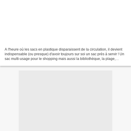
A l'heure où les sacs en plastique disparaissent de la circulation, il devient
indispensable (ou presque) d'avoir toujours sur soi un sac près à servir ! Un
sac multi-usage pour le shopping mais aussi la bibliothèque, la plage,
l'après-midi chez la copine...