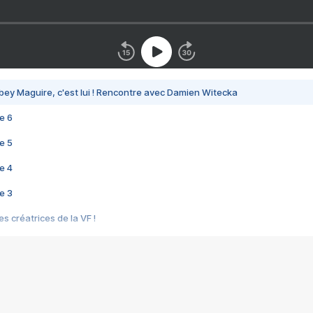
bey Maguire, c'est lui ! Rencontre avec Damien Witecka
e 6
e 5
e 4
e 3
s créatrices de la VF !
e 2
e 1
e Mektoub My Love arrive enfin ! Rencontre avec Shaïn Boumedine et Sal