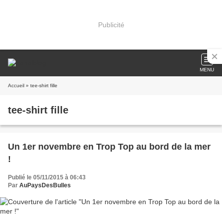
Publicité
MENU
Accueil
» tee-shirt fille
tee-shirt fille
Un 1er novembre en Trop Top au bord de la mer
!
Publié le 05/11/2015 à 06:43
Par
AuPaysDesBulles