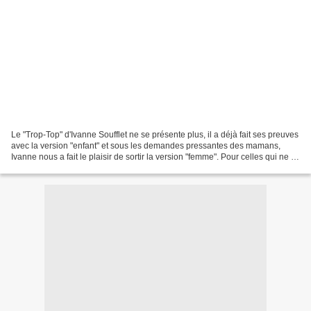
Le "Trop-Top" d'Ivanne Soufflet ne se présente plus, il a déjà fait ses preuves
avec la version "enfant" et sous les demandes pressantes des mamans,
Ivanne nous a fait le plaisir de sortir la version "femme". Pour celles qui ne le
connaitraient pas encore...