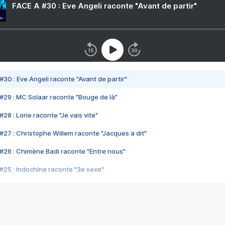
FACE A #30 : Eve Angeli raconte "Avant de partir"
#30 : Eve Angeli raconte "Avant de partir"
#29 : MC Solaar raconte "Bouge de là"
28 : Lorie raconte "Je vais vite"
#27 : Christophe Willem raconte "Jacques a dit"
#26 : Chimène Badi raconte "Entre nous"
#25 : Indochine raconte "3e sexe"
#24 : Zaho raconte "C'est chelou"
#23 : Patrick Bruel raconte "Au café des délices"
#22 : Kyo raconte "Le chemin"